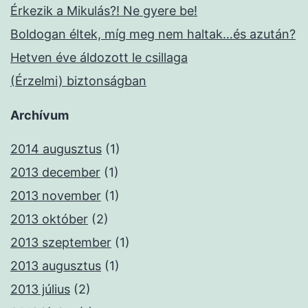
Érkezik a Mikulás?! Ne gyere be!
Boldogan éltek, míg meg nem haltak…és azután?
Hetven éve áldozott le csillaga
(Érzelmi) biztonságban
Archívum
2014 augusztus
(1)
2013 december
(1)
2013 november
(1)
2013 október
(2)
2013 szeptember
(1)
2013 augusztus
(1)
2013 július
(2)