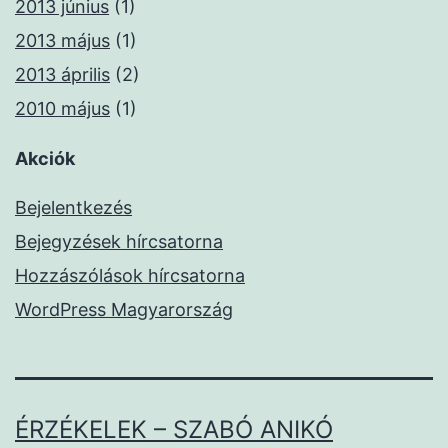
2013 június
(1)
2013 május
(1)
2013 április
(2)
2010 május
(1)
Akciók
Bejelentkezés
Bejegyzések hírcsatorna
Hozzászólások hírcsatorna
WordPress Magyarország
ÉRZÉKELEK – SZABÓ ANIKÓ