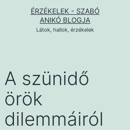
Ugrás
ÉRZÉKELEK - SZABÓ
a
ANIKÓ BLOGJA
tartalomhoz
Látok, hallok, érzékelek
A szünidő
örök
dilemmáiról