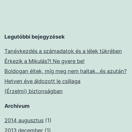
Legutóbbi bejegyzések
Tanévkezdés a számadatok és a lélek tükrében
Érkezik a Mikulás?! Ne gyere be!
Boldogan éltek, míg meg nem haltak…és azután?
Hetven éve áldozott le csillaga
(Érzelmi) biztonságban
Archívum
2014 augusztus
(1)
2013 december
(1)