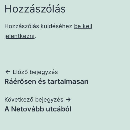
Hozzászólás
Hozzászólás küldéséhez
be kell
jelentkezni
.
Bejegyzés
Előző bejegyzés
Ráérősen és tartalmasan
navigáció
Következő bejegyzés
A Netovább utcából