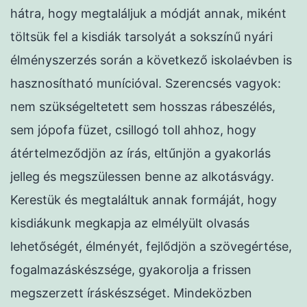
hátra, hogy megtaláljuk a módját annak, miként
töltsük fel a kisdiák tarsolyát a sokszínű nyári
élményszerzés során a következő iskolaévben is
hasznosítható munícióval. Szerencsés vagyok:
nem szükségeltetett sem hosszas rábeszélés,
sem jópofa füzet, csillogó toll ahhoz, hogy
átértelmeződjön az írás, eltűnjön a gyakorlás
jelleg és megszülessen benne az alkotásvágy.
Kerestük és megtaláltuk annak formáját, hogy
kisdiákunk megkapja az elmélyült olvasás
lehetőségét, élményét, fejlődjön a szövegértése,
fogalmazáskészsége, gyakorolja a frissen
megszerzett íráskészséget. Mindeközben